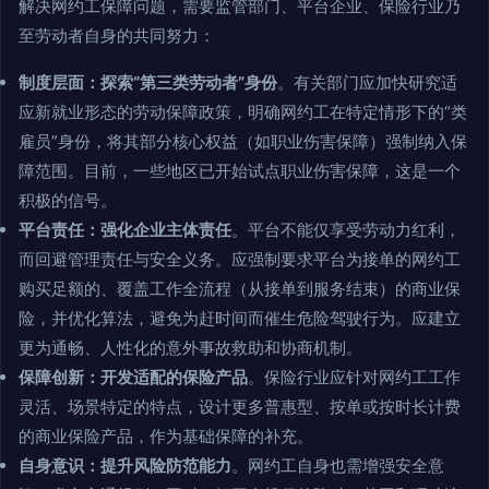
解决网约工保障问题，需要监管部门、平台企业、保险行业乃
至劳动者自身的共同努力：
制度层面：探索“第三类劳动者”身份
。有关部门应加快研究适
应新就业形态的劳动保障政策，明确网约工在特定情形下的“类
雇员”身份，将其部分核心权益（如职业伤害保障）强制纳入保
障范围。目前，一些地区已开始试点职业伤害保障，这是一个
积极的信号。
平台责任：强化企业主体责任
。平台不能仅享受劳动力红利，
而回避管理责任与安全义务。应强制要求平台为接单的网约工
购买足额的、覆盖工作全流程（从接单到服务结束）的商业保
险，并优化算法，避免为赶时间而催生危险驾驶行为。应建立
更为通畅、人性化的意外事故救助和协商机制。
保障创新：开发适配的保险产品
。保险行业应针对网约工工作
灵活、场景特定的特点，设计更多普惠型、按单或按时长计费
的商业保险产品，作为基础保障的补充。
自身意识：提升风险防范能力
。网约工自身也需增强安全意