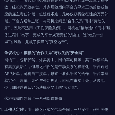
据报道，一名代驾司机在赶往客户指定地点的途中发生交通事
故，经抢救无效身亡。其家属随后向平台方寻求工伤赔偿或相
应的雇主责任补偿，但过程艰难，最终仅获得象征性的万元补
偿。平台方通常主张，与司机之间是“合作关系”而非“劳动关
系”，因此不适用《工伤保险条例》。司机在“接单途中”而非“服
务过程中”出事，更成为平台规避责任的理由。这“最后一公
里”的风险，竟成了保障的“真空地带”。
争议核心：模糊的“合作关系”与缺失的“安全网”
网约工，包括代驾、外卖骑手、网约车司机等，其工作模式具
有高度灵活性，但与之相伴的是劳动关系的模糊化。平台通过
APP派单，司机自主接单，形式上看似平等的合作。平台掌握
着定价、派单、评价与处罚规则，司机在事实上处于从属地
位，却难以被认定为法律意义上的“劳动者”。
这种模糊性导致了一系列保障难题：
工伤认定难
：由于缺乏正式的劳动合同，一旦发生工作相关伤