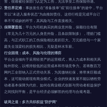
害，很难被社保部门认定为工伤，无法享受工伤保险待遇。
责任界定难
：事故发生在“准备接单”或“前往接单”的途中，平台
常以“未进入服务状态”为由推卸责任。这些行程是完成平台订
单不可或缺的环节，其风险与工作直接相关。
保障覆盖低
：平台为司机购买的商业意外险，保额往往有限
（常见为几十万元的人身意外险，且条款限制多），理赔门槛
高，与正式职工的工伤保险相比差距巨大。万元赔偿与一个家
庭失去顶梁柱的损失相比，无疑是杯水车薪。
行业困境：成本、风险与伦理的博弈
平台企业倾向于采用轻资产的运营模式，将人力成本和相关风
险外部化，以维持较低的运营成本和市场竞争力。若将数百万
网约工全部纳入正式劳动关系，为其缴纳社保，将带来巨额成
本，这可能动摇现有商业模式。企业的快速发展不能以牺牲劳
动者基本保障为代价。如何在商业模式创新与劳动者权益保护
之间找到平衡，是平台经济必须解答的伦理与合规考题。
破局之道：多方共织权益“防护网”