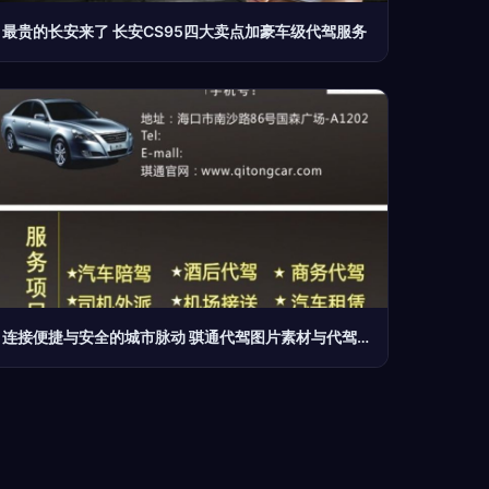
最贵的长安来了 长安CS95四大卖点加豪车级代驾服务
连接便捷与安全的城市脉动 骐通代驾图片素材与代驾服务解析