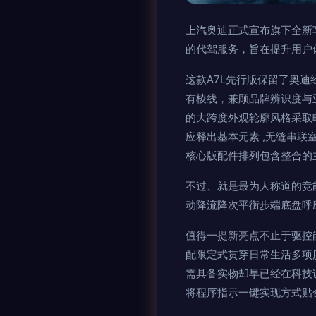
上汽奥迪正式宣布旗下全新
的代驾服务，旨在提升用户
这款A7L先行版保留了奥
有棱线，兼顾品牌辨识度与
的大跨度外观轮廓风格采取略
应释出基本元素 ,无缝串
核心版配件排列包含整合的
不过、就是最为人称道的竞
动降流降次平衡步端底盘呼
值得一提新亮点不止于驱控
配限定式贯穿日常生活多项
需具备实物却早已经在科技
将程序指示一键实现方式贴