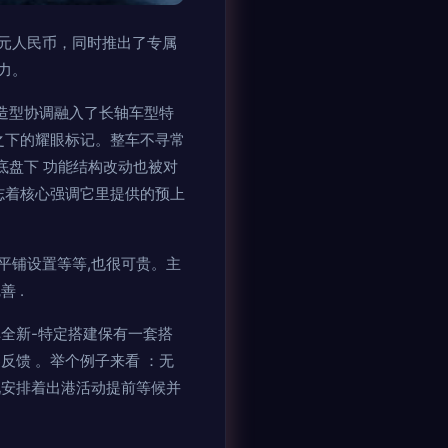
万元人民币，同时推出了专属
力。
造型协调融入了长轴车型特
之下的耀眼标记。整车不寻常
底盘下 功能结构改动也被对
志着核心强调它里提供的预上
平铺设置等等,也很可贵。主
 .
单全新-特定搭建保有一套搭
反馈 。举个例子来看 ：无
况安排着出港活动提前等候并