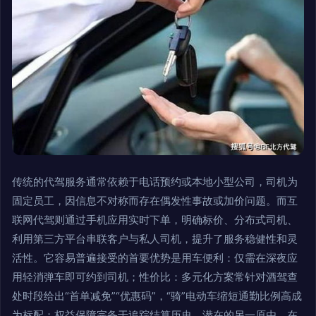
传统的代驾服务通常依赖于电话预约或本地小型公司，司机为
固定员工，因信息不对称而存在偶发性事故或加价问题。而互
联网代驾则通过手机应用实时下单，明确标价、分布式司机、
利用第三方平台串联客户与私人司机，提升了服务稳健性和灵
活性。它容易普遍接受的首要优势是用车便利：仅需在深夜应
用轻消弹车即可约到司机；性价比：多元化方案常针对酒驾查
处时段给出“首单减免”“优惠码”，“骑”电动车缩短通勤比例高成
为标配；权益保障完备于追踪结算历史。潜在的另一原由，在